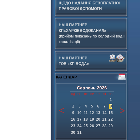
ЩОДО НАДАННЯ БЕЗОПЛАТНОЇ
ПРАВОВОЇ ДОПОМОГИ
НАШ ПАРТНЕР
КП«ХАРКІВВОДОКАНАЛ»
(прийом показань по холодній воді і
каналізації)
НАШ ПАРТНЕР
ТОВ «КП ВОДА»
КАЛЕНДАР
Серпень
2026
НД
ПН
ВТ
СР
ЧТ
ПТ
СБ
1
2
3
4
5
6
7
8
9
10
11
12
13
14
15
16
17
18
19
20
21
22
23
24
25
26
27
28
29
30
31