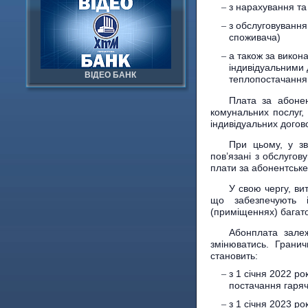
з нарахування та
з обслуговування 
споживача)
а також за викон
індивідуальними 
ВІДЕО БАНК
теплопостачання,
Плата за абонен
комунальних послуг,
індивідуальних догов
При цьому, у зв
пов’язані з обслугов
плати за абонентське
У свою чергу, ви
що забезпечують і
(приміщеннях) багато
Абонплата залеж
змінюватись. Гранич
становить:
з 1 січня 2022 ро
постачання гаряч
з 1 січня 2023 ро