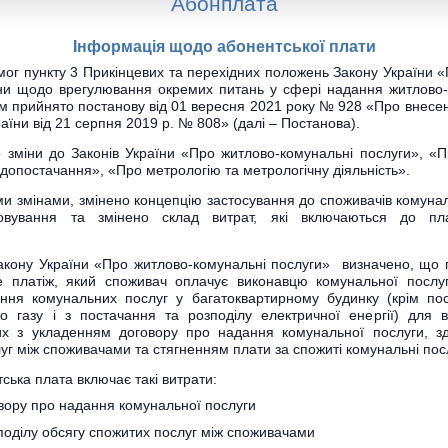
Абонплата
Інформація щодо абонентської плати
ог пункту 3 Прикінцевих та перехідних положень Закону України «
їни щодо врегулювання окремих питань у сфері надання житлово
ом прийнято постанову від 01 вересня 2021 року № 928 «Про внесен
раїни від 21 серпня 2019 р. № 808» (далі – Постанова).
 зміни до Законів України «Про житлово-комунальні послуги», «П
водопостачання», «Про метрологію та метрологічну діяльність».
ми змінами, змінено концепцію застосування до споживачів комуна
говування та змінено склад витрат, які включаються до пл
Закону України «Про житлово-комунальні послуги» визначено, що 
е платіж, який споживач оплачує виконавцю комунальної послуг
ння комунальних послуг у багатоквартирному будинку (крім пос
о газу і з постачання та розподілу електричної енергії) для 
их з укладенням договору про надання комунальної послуги, з
уг між споживачами та стягненням плати за спожиті комунальні пос
ська плата включає такі витрати:
вору про надання комунальної послуги
зподілу обсягу спожитих послуг між споживачами