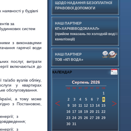
ЩОДО НАДАННЯ БЕЗОПЛАТНОЇ
ПРАВОВОЇ ДОПОМОГИ
х наявності у будівлі
ентів за
НАШ ПАРТНЕР
обудинкових систем
КП«ХАРКІВВОДОКАНАЛ»
(прийом показань по холодній воді і
каналізації)
еними з виконавцями
тачання гарячої води
НАШ ПАРТНЕР
ТОВ «КП ВОДА»
ьних послуг, витрати
нергії включаються до
КАЛЕНДАР
та/або вузлів обліку,
Серпень
2026
ослуги у квартирах
НД
ПН
ВТ
СР
ЧТ
ПТ
СБ
ьке обслуговування.
1
країні, а тому може
2
3
4
5
6
7
8
згідно з Постановою,
9
10
11
12
13
14
15
16
17
18
19
20
21
22
енергії; з
23
24
25
26
27
28
29
довідведення;
30
31
енергії; з