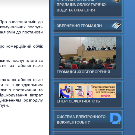
ПРИЛАДІВ ОБЛІКУ ГАРЯЧОЇ
ВОДИ ТА ОПАЛЕННЯ
Про внесення змін до
ЗВЕРНЕННЯ ГРОМАДЯН
-комунальних послуг»
ня змін до постанови
ро комерційний облік
льних послуг плати за
ати за абонентське
ГРОМАДСЬКІ ОБГОВОРЕННЯ
плата за абонентське
и за індивідуальним
луг з постачання та
відшкодування витрат
дійсненням розподілу
ЕНЕРГОЕФЕКТИВНІСТЬ
луги.
СИСТЕМА ЕЛЕКТРОННОГО
ДОКУМЕНТООБIГУ