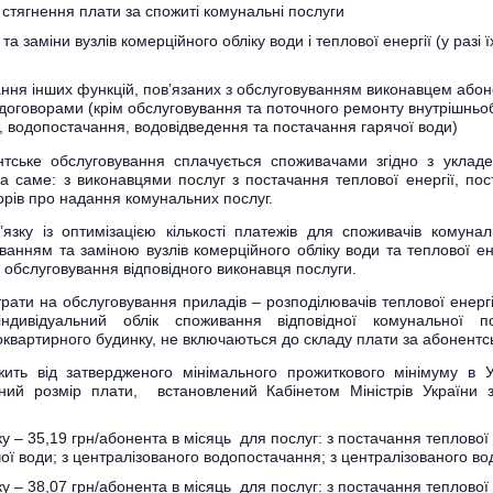
 стягнення плати за спожиті комунальні послуги
та заміни вузлів комерційного обліку води і теплової енергії (у разі ї
ання інших функцій, пов’язаних з обслуговуванням виконавцем абон
договорами (крім обслуговування та поточного ремонту внутрішнь
 водопостачання, водовідведення та постачання гарячої води)
тське обслуговування сплачується споживачами згідно з уклад
 а саме: з виконавцями послуг з постачання теплової енергії, пос
орів про надання комунальних послуг.
’язку із оптимізацією кількості платежів для споживачів комунал
уванням та заміною вузлів комерційного обліку води та теплової е
 обслуговування відповідного виконавця послуги.
трати на обслуговування приладів – розподілювачів теплової енергії 
ндивідуальний облік споживання відповідної комунальної п
квартирного будинку, не включаються до складу плати за абонентс
ить від затвердженого мінімального прожиткового мінімуму в У
ний розмір плати, встановлений Кабінетом Міністрів України 
ку – 35,19 грн/абонента в місяць для послуг: з постачання теплової 
ої води; з централізованого водопостачання; з централізованого во
ку – 38,07 грн/абонента в місяць для послуг: з постачання теплової 