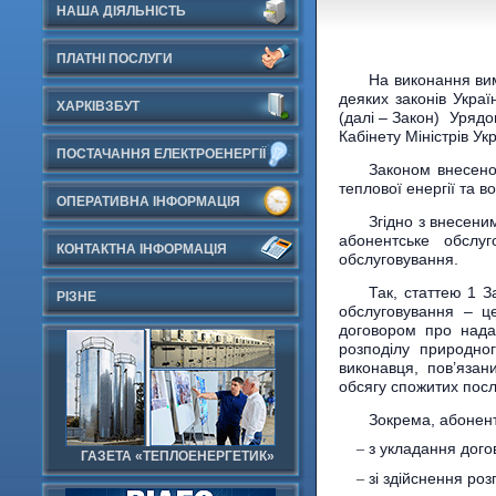
НАША ДІЯЛЬНІСТЬ
ПЛАТНІ ПОСЛУГИ
На виконання вим
деяких законів Укра
ХАРКІВЗБУТ
(далі – Закон) Уряд
Кабінету Міністрів Ук
ПОСТАЧАННЯ ЕЛЕКТРОЕНЕРГІЇ
Законом внесено
теплової енергії та 
ОПЕРАТИВНА ІНФОРМАЦІЯ
Згідно з внесени
абонентське обслу
КОНТАКТНА ІНФОРМАЦІЯ
обслуговування.
Так, статтею 1 
РІЗНЕ
обслуговування – ц
договором про нада
розподілу природног
виконавця, пов’язан
обсягу спожитих посл
Зокрема, абонент
з укладання дого
ГАЗЕТА «ТЕПЛОЕНЕРГЕТИК»
зі здійснення ро