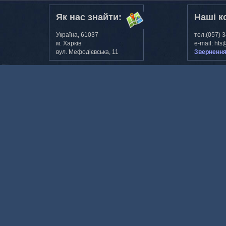
Як нас знайти:
Наші к
Україна, 61037
тел.(057) 
м. Харкiв
e-mail: hts
вул. Мефодiєвська, 11
Звернення