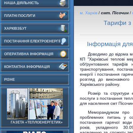
НАША ДІЯЛЬНІСТЬ
м. Харків
/
смт. Пісочин
/
ПЛАТНІ ПОСЛУГИ
Тарифи з 
ХАРКІВЗБУТ
ПОСТАЧАННЯ ЕЛЕКТРОЕНЕРГІЇ
Інформація для
Доводимо до відома м
ОПЕРАТИВНА ІНФОРМАЦІЯ
КП "Харківські теплові м
обґрунтованих тарифів н
КОНТАКТНА ІНФОРМАЦІЯ
транспортування, постача
енергії і постачання гаря
розгляд до виконавчого 
РІЗНЕ
Харківського району.
Розмір та структури 
послуги з постачання тепл
для населення смт Пісочи
Меморандумом про в
проблемних питань у сф
постачання гарячої води
ГАЗЕТА «ТЕПЛОЕНЕРГЕТИК»
років, укладеного 30.0
населенню за спожиту теп