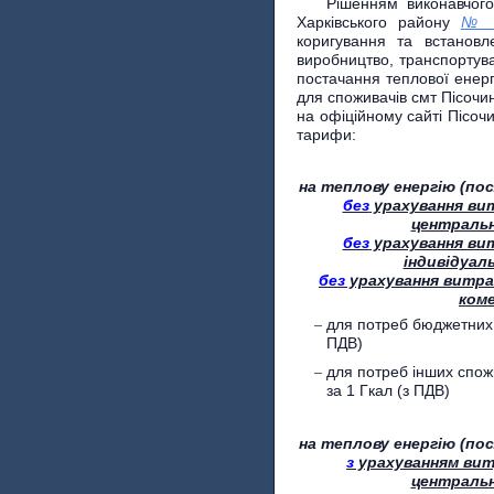
Рішенням виконавчого
Харківського району
№ 3
коригування та встановл
виробництво, транспортува
постачання теплової енерг
для споживачів смт Пісоч
на офіційному сайті Пісоч
тарифи:
на теплову енергію (пос
без
урахування ви
центральн
без
урахування ви
індивідуал
без
урахування витра
коме
для потреб бюджетних
ПДВ)
для потреб інших спож
за 1 Гкал (з ПДВ)
на теплову енергію (пос
з
урахуванням вит
центральн