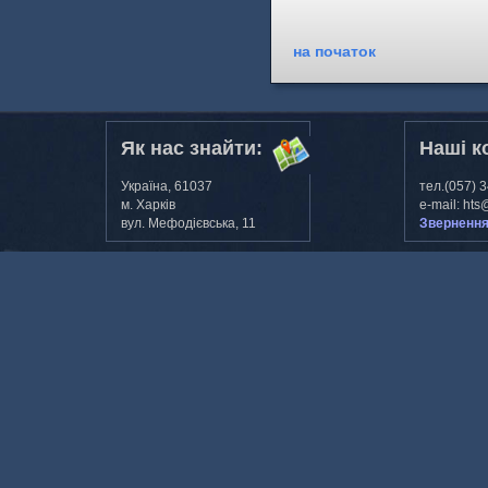
на початок
Як нас знайти:
Наші к
Україна, 61037
тел.(057) 
м. Харкiв
e-mail: hts
вул. Мефодiєвська, 11
Звернення