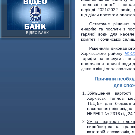
теплової енергії і пост
періоді 2021/2022 років,
що діяли протягом опалюва
Остаточне рішення п
енергію та послуги з пос
ВІДЕО БАНК
гарячої води
для населе
комітет Пісочинської селищ
Рішенням виконавчого
Харківського району
№4/1
тарифи на послуги з пост
постачання гарячої води д
діяли в кінці опалювальног
Причини необхід
для спож
Збільшення вартості 
Харківські теплові м
ТЕЦ-5» для бюджетних
населення) відповідно
НКРЕКП № 2316 від 24.
Зміна вартості електр
виробництва та трансп
категорій споживачів, 