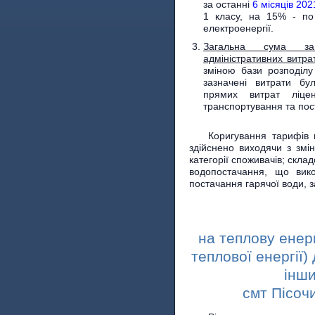
за останні
6 місяців 202
1 класу, на 15% - по
електроенергії.
Загальна сума заг
адміністративних витра
зміною бази розподілу
зазначені витрати бу
прямих витрат ліцен
транспортування та пост
Коригування тарифів 
здійснено виходячи з змін
категорії споживачів; скла
водопостачання, що вик
постачання гарячої води, 
на теплову енер
теплової енергії
інши
смт Пісоч