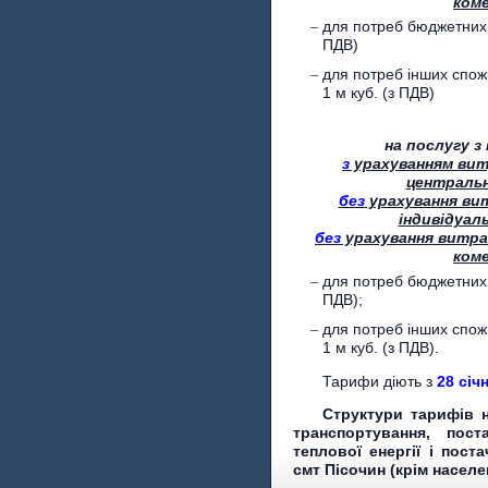
коме
для потреб бюджетних
ПДВ)
для потреб інших спож
1 м куб. (з ПДВ)
на послугу з
з
урахуванням вит
центральн
без
урахування ви
індивідуал
без
урахування витра
коме
для потреб бюджетних
ПДВ);
для потреб інших спож
1 м куб. (з ПДВ).
Тарифи діють з
28 січ
Структури тарифів н
транспортування, пос
теплової енергії і пост
смт Пісочин (крім насел