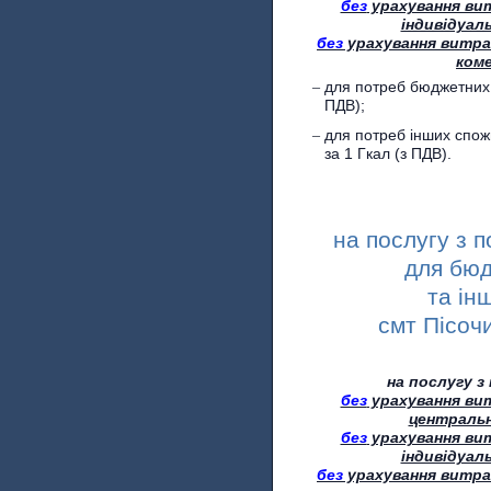
без
урахування ви
індивідуал
без
урахування витра
коме
для потреб бюджетних
ПДВ);
для потреб інших спож
за 1 Гкал (з ПДВ).
на послугу з 
для бюд
та ін
смт Пісоч
на послугу з
без
урахування ви
центральн
без
урахування ви
індивідуал
без
урахування витра