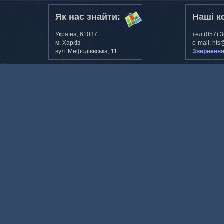
Як нас знайти:
Наші к
Україна, 61037
тел.(057) 
м. Харкiв
e-mail: hts
вул. Мефодiєвська, 11
Звернення