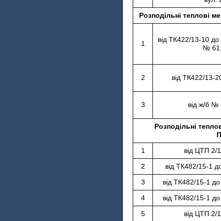
Розподільні теплові ме
від ТК422/13-10 до
1
№ 61
2
від ТК422/13-2
3
від ж/б №
Розподільні теплов
П
1
від ЦТП 2/
2
від ТК482/15-1 д
3
від ТК482/15-1 до
4
від ТК482/15-1 до
5
від ЦТП 2/