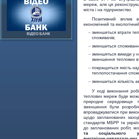
мереж, але ця реконструкц
міста і на підприємство.
Позитивний вплив в
економічний та екологічни
зменшяться втрати теп
ВІДЕО БАНК
споживачів;
зменшиться споживання
зменшяться викиди у 
зменшення теплових в
покращиться якість на
теплопостачання спож
зменшиться кількість а
У ході виконання роб
теплових мереж буде мож
природне середовище т
зменшення були розробле
впроваджуватися при викон
щодо запланованих заході
стандартів МБРР та украї
до запланованих робіт, м
та соціального уп
внутрішньоквартальних 