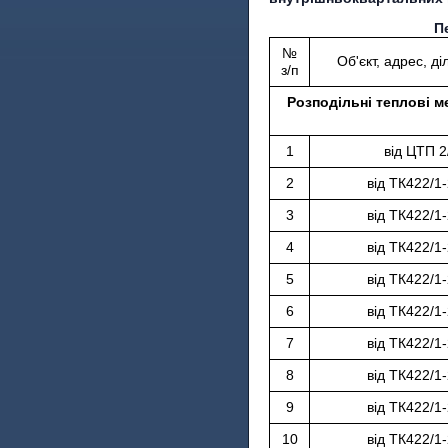
П
№
Об'єкт, адрес, д
з/п
Розподільні теплові ме
1
від ЦТП 2
2
від ТК422/1
3
від ТК422/1
4
від ТК422/1
5
від ТК422/1
6
від ТК422/1
7
від ТК422/1
8
від ТК422/1
9
від ТК422/1
10
від ТК422/1