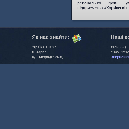
регіональної групи у
підприємства «Харківські т
Як нас знайти:
Наші к
Україна, 61037
тел.(057) 
м. Харкiв
e-mail: hts
вул. Мефодiєвська, 11
Звернення