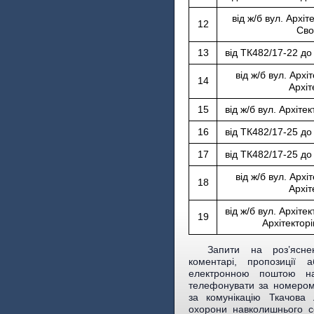
від ж/б вул. Архіт
12
Сво
13
від ТК482/17-22 до 
від ж/б вул. Архіт
14
Архіт
15
від ж/б вул. Архіте
16
від ТК482/17-25 до 
17
від ТК482/17-25 до 
від ж/б вул. Архіт
18
Архіт
від ж/б вул. Архітек
19
Архітекторі
Запити на роз’ясне
коментарі, пропозиції
електронною поштою 
телефонувати за номером 
за комунікацію Ткачова 
охорони навколишнього с