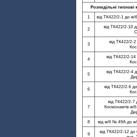
Розподільні теплові 
1
від ТК422/2-1 до ж/
від ТК422/2-10 д
2
С
від ТК422/2-2
3
Кос
від ТК422/2-14
4
Кос
від ТК422/2-4 
5
Де
від ТК422/2-6 д
6
Кос
від ТК422/2-7 
7
Космонавтів ж/б
Де
8
від ж/б № 49А до ж
від ТК422/2-12 до
9
вул.